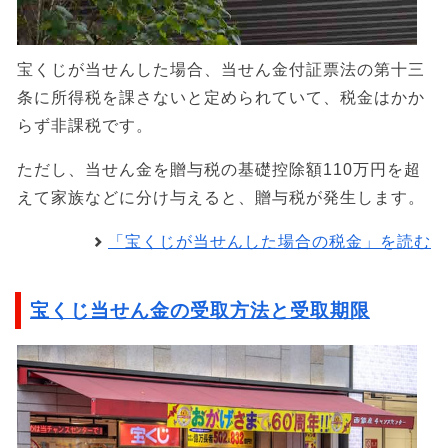
宝くじが当せんした場合、当せん金付証票法の第十三
条に所得税を課さないと定められていて、税金はかか
らず非課税です。
ただし、当せん金を贈与税の基礎控除額110万円を超
えて家族などに分け与えると、贈与税が発生します。
「宝くじが当せんした場合の税金」を読む
宝くじ当せん金の受取方法と受取期限