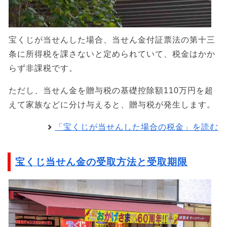
宝くじが当せんした場合、当せん金付証票法の第十三
条に所得税を課さないと定められていて、税金はかか
らず非課税です。
ただし、当せん金を贈与税の基礎控除額110万円を超
えて家族などに分け与えると、贈与税が発生します。
「宝くじが当せんした場合の税金」を読む
宝くじ当せん金の受取方法と受取期限