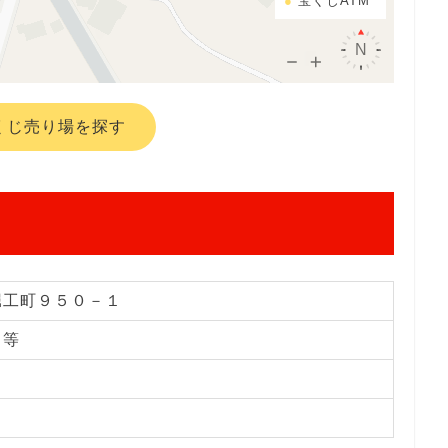
宝くじATM
くじ売り場を探す
堀工町９５０－１
じ等