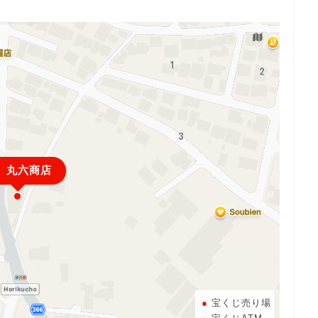
）丸六商店
宝くじ売り場