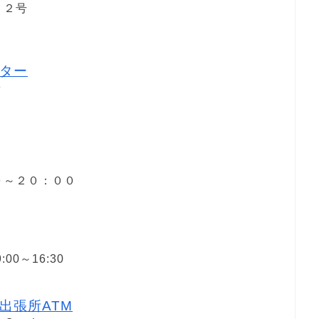
５２号
ター
０
００～２０：００
00～16:30
出張所ATM