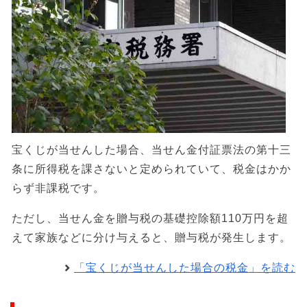
宝くじが当せんした場合、当せん金付証票法の第十三
条に所得税を課さないと定められていて、税金はかか
らず非課税です。
ただし、当せん金を贈与税の基礎控除額110万円を超
えて家族などに分け与えると、贈与税が発生します。
「宝くじが当せんした場合の税金」を読む