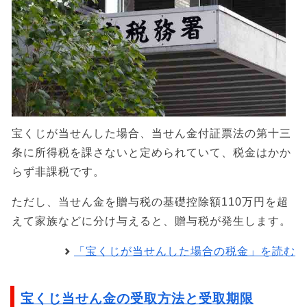
宝くじが当せんした場合、当せん金付証票法の第十三
条に所得税を課さないと定められていて、税金はかか
らず非課税です。
ただし、当せん金を贈与税の基礎控除額110万円を超
えて家族などに分け与えると、贈与税が発生します。
「宝くじが当せんした場合の税金」を読む
宝くじ当せん金の受取方法と受取期限