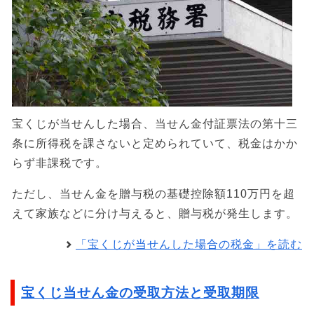
宝くじが当せんした場合、当せん金付証票法の第十三
条に所得税を課さないと定められていて、税金はかか
らず非課税です。
ただし、当せん金を贈与税の基礎控除額110万円を超
えて家族などに分け与えると、贈与税が発生します。
「宝くじが当せんした場合の税金」を読む
宝くじ当せん金の受取方法と受取期限