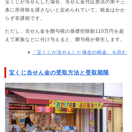
宝くじが当せんした場合、当せん金付証票法の第十三
条に所得税を課さないと定められていて、税金はかか
らず非課税です。
ただし、当せん金を贈与税の基礎控除額110万円を超
えて家族などに分け与えると、贈与税が発生します。
「宝くじが当せんした場合の税金」を読む
宝くじ当せん金の受取方法と受取期限