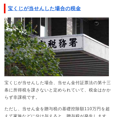
宝くじが当せんした場合の税金
宝くじが当せんした場合、当せん金付証票法の第十三
条に所得税を課さないと定められていて、税金はかか
らず非課税です。
ただし、当せん金を贈与税の基礎控除額110万円を超
えて家族などに分け与えると、贈与税が発生します。