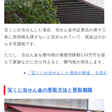
宝くじが当せんした場合、当せん金付証票法の第十三
条に所得税を課さないと定められていて、税金はかか
らず非課税です。
ただし、当せん金を贈与税の基礎控除額110万円を超
えて家族などに分け与えると、贈与税が発生します。
「宝くじが当せんした場合の税金」を読む
宝くじ当せん金の受取方法と受取期限