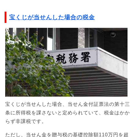
宝くじが当せんした場合の税金
宝くじが当せんした場合、当せん金付証票法の第十三
条に所得税を課さないと定められていて、税金はかか
らず非課税です。
ただし、当せん金を贈与税の基礎控除額110万円を超