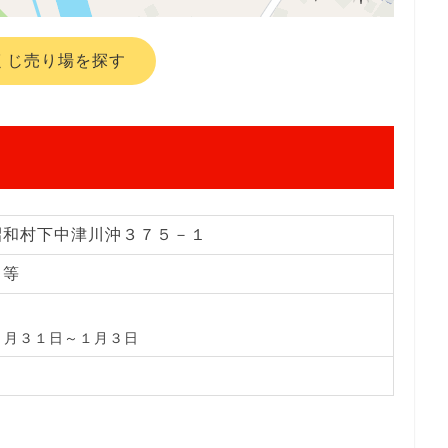
くじ売り場を探す
昭和村下中津川沖３７５－１
じ等
２月３１日～１月３日
日