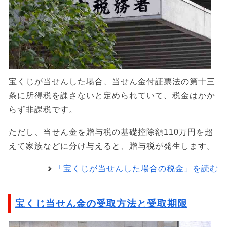
宝くじが当せんした場合、当せん金付証票法の第十三
条に所得税を課さないと定められていて、税金はかか
らず非課税です。
ただし、当せん金を贈与税の基礎控除額110万円を超
えて家族などに分け与えると、贈与税が発生します。
「宝くじが当せんした場合の税金」を読む
宝くじ当せん金の受取方法と受取期限