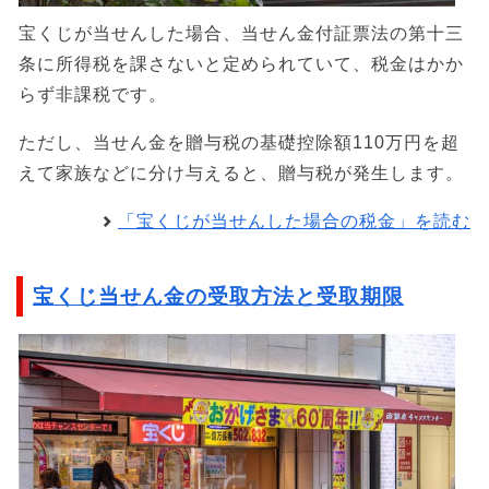
宝くじが当せんした場合、当せん金付証票法の第十三
条に所得税を課さないと定められていて、税金はかか
らず非課税です。
ただし、当せん金を贈与税の基礎控除額110万円を超
えて家族などに分け与えると、贈与税が発生します。
「宝くじが当せんした場合の税金」を読む
宝くじ当せん金の受取方法と受取期限