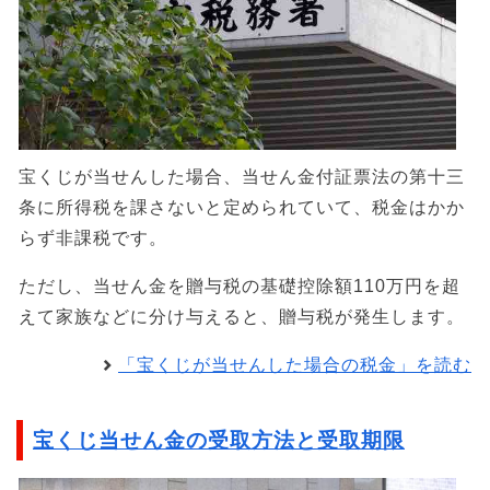
宝くじが当せんした場合、当せん金付証票法の第十三
条に所得税を課さないと定められていて、税金はかか
らず非課税です。
ただし、当せん金を贈与税の基礎控除額110万円を超
えて家族などに分け与えると、贈与税が発生します。
「宝くじが当せんした場合の税金」を読む
宝くじ当せん金の受取方法と受取期限