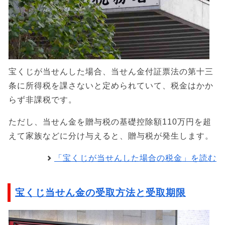
宝くじが当せんした場合、当せん金付証票法の第十三
条に所得税を課さないと定められていて、税金はかか
らず非課税です。
ただし、当せん金を贈与税の基礎控除額110万円を超
えて家族などに分け与えると、贈与税が発生します。
「宝くじが当せんした場合の税金」を読む
宝くじ当せん金の受取方法と受取期限