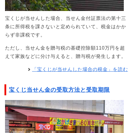
宝くじが当せんした場合、当せん金付証票法の第十三
条に所得税を課さないと定められていて、税金はかか
らず非課税です。
ただし、当せん金を贈与税の基礎控除額110万円を超
えて家族などに分け与えると、贈与税が発生します。
「宝くじが当せんした場合の税金」を読む
宝くじ当せん金の受取方法と受取期限