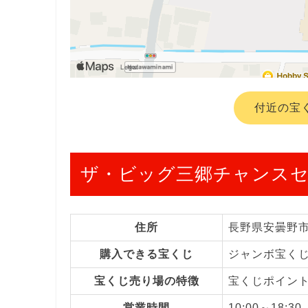
付近の宝
ザ・ビッグ三郷チャンス
住所
長野県安曇野
購入できる宝くじ
ジャンボ宝く
宝くじ売り場の特徴
宝くじポイン
営業時間
10:00～18:30