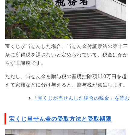
宝くじが当せんした場合、当せん金付証票法の第十三
条に所得税を課さないと定められていて、税金はかか
らず非課税です。
ただし、当せん金を贈与税の基礎控除額110万円を超
えて家族などに分け与えると、贈与税が発生します。
「宝くじが当せんした場合の税金」を読む
宝くじ当せん金の受取方法と受取期限