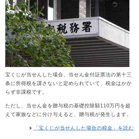
宝くじが当せんした場合、当せん金付証票法の第十三
条に所得税を課さないと定められていて、税金はかか
らず非課税です。
ただし、当せん金を贈与税の基礎控除額110万円を超
えて家族などに分け与えると、贈与税が発生します。
「宝くじが当せんした場合の税金」を読む