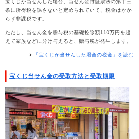
宝くじが当せんした場合、当せん金付証票法の第十三
条に所得税を課さないと定められていて、税金はかか
らず非課税です。
ただし、当せん金を贈与税の基礎控除額110万円を超
えて家族などに分け与えると、贈与税が発生します。
「宝くじが当せんした場合の税金」を読む
宝くじ当せん金の受取方法と受取期限