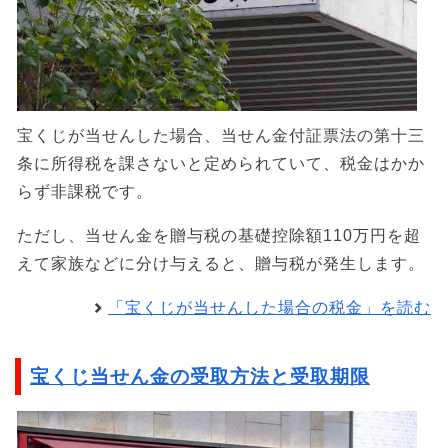
宝くじが当せんした場合、当せん金付証票法の第十三
条に所得税を課さないと定められていて、税金はかか
らず非課税です。
ただし、当せん金を贈与税の基礎控除額110万円を超
えて家族などに分け与えると、贈与税が発生します。
「宝くじが当せんした場合の税金」を読む
宝くじ当せん金の受取方法と受取期限