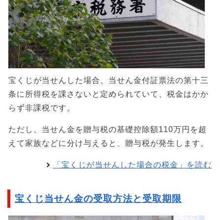
宝くじが当せんした場合、当せん金付証票法の第十三
条に所得税を課さないと定められていて、税金はかか
らず非課税です。
ただし、当せん金を贈与税の基礎控除額110万円を超
えて家族などに分け与えると、贈与税が発生します。
「宝くじが当せんした場合の税金」を読む
宝くじ当せん金の受取方法と受取期限