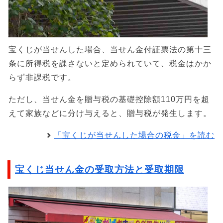
宝くじが当せんした場合、当せん金付証票法の第十三
条に所得税を課さないと定められていて、税金はかか
らず非課税です。
ただし、当せん金を贈与税の基礎控除額110万円を超
えて家族などに分け与えると、贈与税が発生します。
「宝くじが当せんした場合の税金」を読む
宝くじ当せん金の受取方法と受取期限