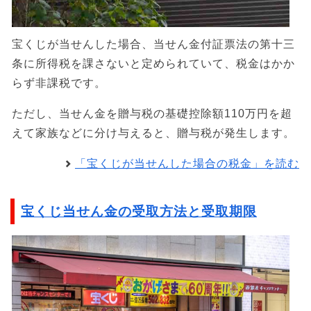
宝くじが当せんした場合、当せん金付証票法の第十三
条に所得税を課さないと定められていて、税金はかか
らず非課税です。
ただし、当せん金を贈与税の基礎控除額110万円を超
えて家族などに分け与えると、贈与税が発生します。
「宝くじが当せんした場合の税金」を読む
宝くじ当せん金の受取方法と受取期限