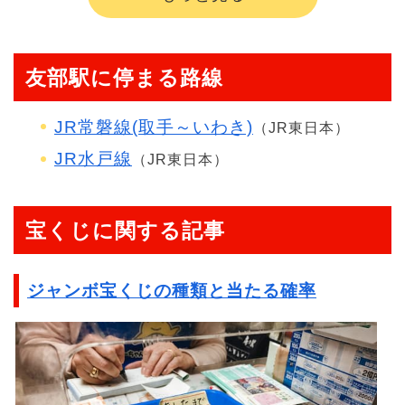
友部駅に停まる路線
JR常磐線(取手～いわき)
（JR東日本）
JR水戸線
（JR東日本）
宝くじに関する記事
ジャンボ宝くじの種類と当たる確率