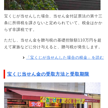
宝くじが当せんした場合、当せん金付証票法の第十三
条に所得税を課さないと定められていて、税金はかか
らず非課税です。
ただし、当せん金を贈与税の基礎控除額110万円を超
えて家族などに分け与えると、贈与税が発生します。
「宝くじが当せんした場合の税金」を読む
宝くじ当せん金の受取方法と受取期限