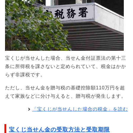
宝くじが当せんした場合、当せん金付証票法の第十三
条に所得税を課さないと定められていて、税金はかか
らず非課税です。
ただし、当せん金を贈与税の基礎控除額110万円を超
えて家族などに分け与えると、贈与税が発生します。
「宝くじが当せんした場合の税金」を読む
宝くじ当せん金の受取方法と受取期限