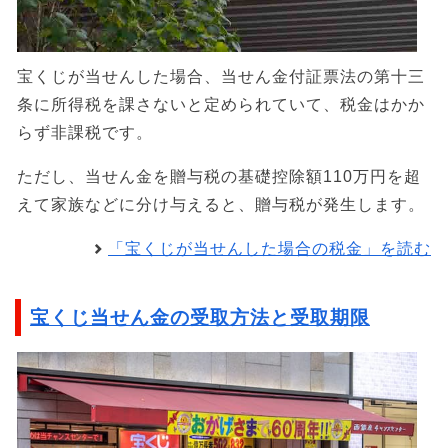
宝くじが当せんした場合、当せん金付証票法の第十三
条に所得税を課さないと定められていて、税金はかか
らず非課税です。
ただし、当せん金を贈与税の基礎控除額110万円を超
えて家族などに分け与えると、贈与税が発生します。
「宝くじが当せんした場合の税金」を読む
宝くじ当せん金の受取方法と受取期限