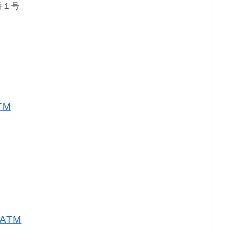
番１号
TM
ATM