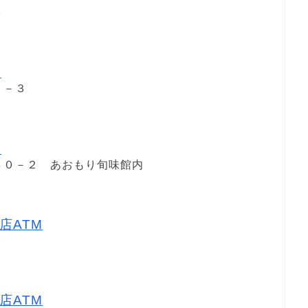
３
M
２－３
M
４０－２ あおもり旬味館内
店ATM
９
店ATM