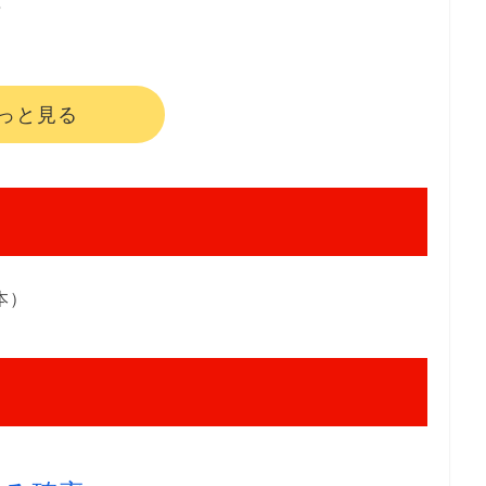
８
っと見る
本）