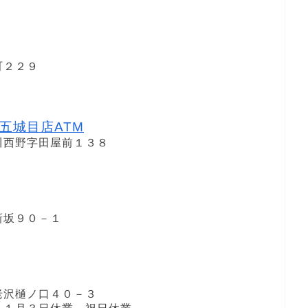
町２２９
五城目店ATM
川西野字田屋前１３８
新坂９０－１
老沢樋ノ口４０－３