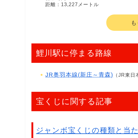
距離：13,227メートル
も
鯉川駅に停まる路線
JR奥羽本線(新庄～青森)
（JR東日
宝くじに関する記事
ジャンボ宝くじの種類と当