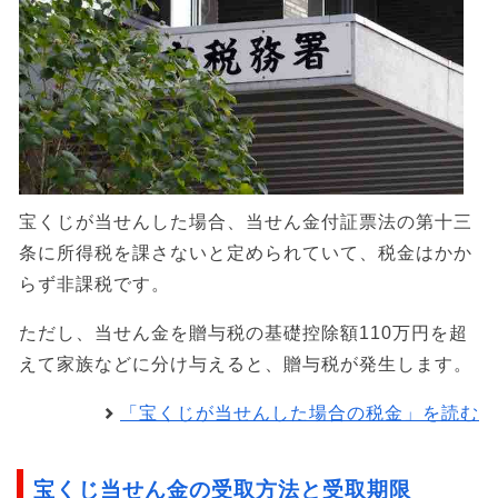
宝くじが当せんした場合、当せん金付証票法の第十三
条に所得税を課さないと定められていて、税金はかか
らず非課税です。
ただし、当せん金を贈与税の基礎控除額110万円を超
えて家族などに分け与えると、贈与税が発生します。
「宝くじが当せんした場合の税金」を読む
宝くじ当せん金の受取方法と受取期限