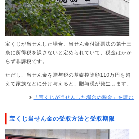
宝くじが当せんした場合、当せん金付証票法の第十三
条に所得税を課さないと定められていて、税金はかか
らず非課税です。
ただし、当せん金を贈与税の基礎控除額110万円を超
えて家族などに分け与えると、贈与税が発生します。
「宝くじが当せんした場合の税金」を読む
宝くじ当せん金の受取方法と受取期限