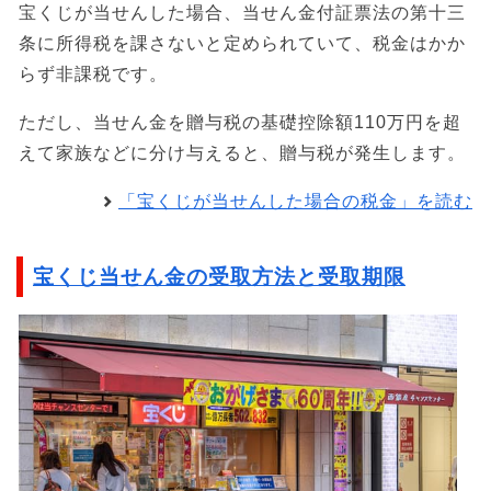
宝くじが当せんした場合、当せん金付証票法の第十三
条に所得税を課さないと定められていて、税金はかか
らず非課税です。
ただし、当せん金を贈与税の基礎控除額110万円を超
えて家族などに分け与えると、贈与税が発生します。
「宝くじが当せんした場合の税金」を読む
宝くじ当せん金の受取方法と受取期限