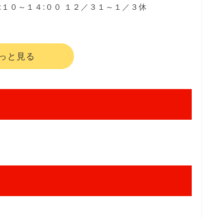
１３:１０～１４:００ １２／３１～１／３休
っと見る