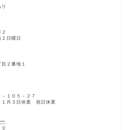
あり
目２
・第２日曜日
丁目２番地１
７－１０５－２７
１日～１月３日休業 祝日休業
ー
１０