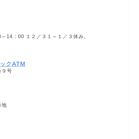
２
13：10～14：00 １２／３１～１／３休み。
ックATM
番９号
番地