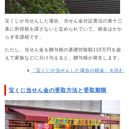
宝くじが当せんした場合、当せん金付証票法の第十三
条に所得税を課さないと定められていて、税金はかか
らず非課税です。
ただし、当せん金を贈与税の基礎控除額110万円を超
えて家族などに分け与えると、贈与税が発生します。
「宝くじが当せんした場合の税金」を読む
宝くじ当せん金の受取方法と受取期限