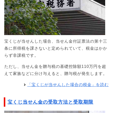
宝くじが当せんした場合、当せん金付証票法の第十三
条に所得税を課さないと定められていて、税金はかか
らず非課税です。
ただし、当せん金を贈与税の基礎控除額110万円を超
えて家族などに分け与えると、贈与税が発生します。
「宝くじが当せんした場合の税金」を読む
宝くじ当せん金の受取方法と受取期限