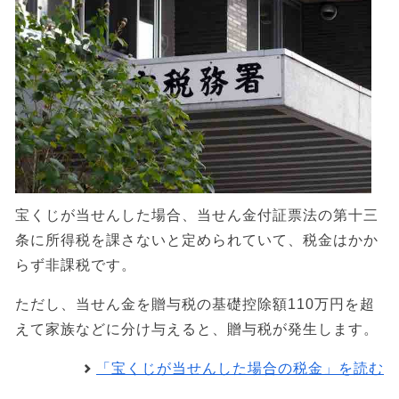
宝くじが当せんした場合、当せん金付証票法の第十三
条に所得税を課さないと定められていて、税金はかか
らず非課税です。
ただし、当せん金を贈与税の基礎控除額110万円を超
えて家族などに分け与えると、贈与税が発生します。
「宝くじが当せんした場合の税金」を読む