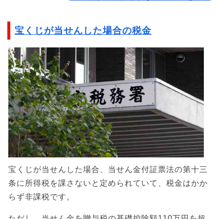
宝くじが当せんした場合の税金
宝くじが当せんした場合、当せん金付証票法の第十三
条に所得税を課さないと定められていて、税金はかか
らず非課税です。
ただし、当せん金を贈与税の基礎控除額110万円を超