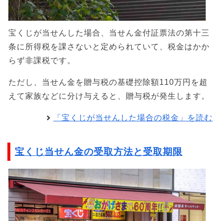
宝くじが当せんした場合、当せん金付証票法の第十三
条に所得税を課さないと定められていて、税金はかか
らず非課税です。
ただし、当せん金を贈与税の基礎控除額110万円を超
えて家族などに分け与えると、贈与税が発生します。
「宝くじが当せんした場合の税金」を読む
宝くじ当せん金の受取方法と受取期限