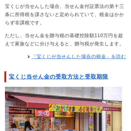
宝くじが当せんした場合、当せん金付証票法の第十三
条に所得税を課さないと定められていて、税金はかか
らず非課税です。
ただし、当せん金を贈与税の基礎控除額110万円を超
えて家族などに分け与えると、贈与税が発生します。
「宝くじが当せんした場合の税金」を読む
宝くじ当せん金の受取方法と受取期限