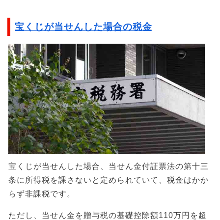
宝くじが当せんした場合の税金
宝くじが当せんした場合、当せん金付証票法の第十三
条に所得税を課さないと定められていて、税金はかか
らず非課税です。
ただし、当せん金を贈与税の基礎控除額110万円を超