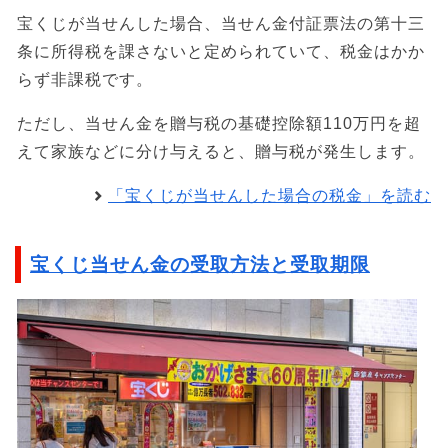
宝くじが当せんした場合、当せん金付証票法の第十三
条に所得税を課さないと定められていて、税金はかか
らず非課税です。
ただし、当せん金を贈与税の基礎控除額110万円を超
えて家族などに分け与えると、贈与税が発生します。
「宝くじが当せんした場合の税金」を読む
宝くじ当せん金の受取方法と受取期限