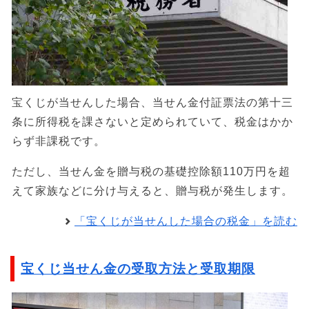
宝くじが当せんした場合、当せん金付証票法の第十三
条に所得税を課さないと定められていて、税金はかか
らず非課税です。
ただし、当せん金を贈与税の基礎控除額110万円を超
えて家族などに分け与えると、贈与税が発生します。
「宝くじが当せんした場合の税金」を読む
宝くじ当せん金の受取方法と受取期限