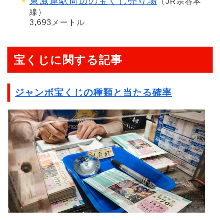
東風連駅周辺の宝くじ売り場
（JR宗谷本
線）
3,693メートル
宝くじに関する記事
ジャンボ宝くじの種類と当たる確率