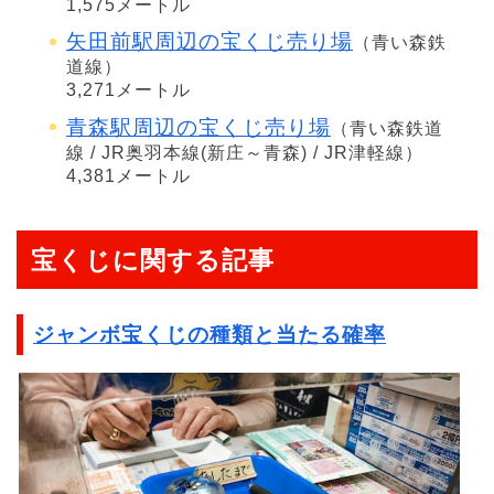
1,575メートル
矢田前駅周辺の宝くじ売り場
（青い森鉄
道線）
3,271メートル
青森駅周辺の宝くじ売り場
（青い森鉄道
線 / JR奥羽本線(新庄～青森) / JR津軽線）
4,381メートル
宝くじに関する記事
ジャンボ宝くじの種類と当たる確率