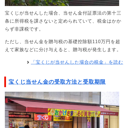
宝くじが当せんした場合、当せん金付証票法の第十三
条に所得税を課さないと定められていて、税金はかか
らず非課税です。
ただし、当せん金を贈与税の基礎控除額110万円を超
えて家族などに分け与えると、贈与税が発生します。
「宝くじが当せんした場合の税金」を読む
宝くじ当せん金の受取方法と受取期限