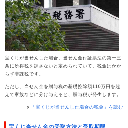
宝くじが当せんした場合、当せん金付証票法の第十三
条に所得税を課さないと定められていて、税金はかか
らず非課税です。
ただし、当せん金を贈与税の基礎控除額110万円を超
えて家族などに分け与えると、贈与税が発生します。
「宝くじが当せんした場合の税金」を読む
宝くじ当せん金の受取方法と受取期限