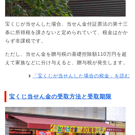
宝くじが当せんした場合、当せん金付証票法の第十三
条に所得税を課さないと定められていて、税金はかか
らず非課税です。
ただし、当せん金を贈与税の基礎控除額110万円を超
えて家族などに分け与えると、贈与税が発生します。
「宝くじが当せんした場合の税金」を読む
宝くじ当せん金の受取方法と受取期限