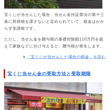
宝くじが当せんした場合、当せん金付証票法の第十三
条に所得税を課さないと定められていて、税金はかか
らず非課税です。
ただし、当せん金を贈与税の基礎控除額110万円を超
えて家族などに分け与えると、贈与税が発生します。
「宝くじが当せんした場合の税金」を読む
宝くじ当せん金の受取方法と受取期限