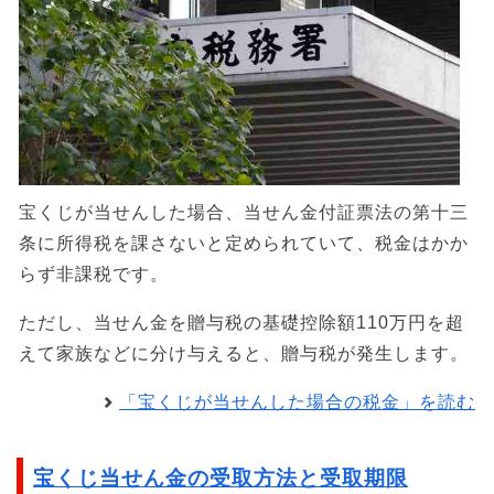
宝くじが当せんした場合、当せん金付証票法の第十三
条に所得税を課さないと定められていて、税金はかか
らず非課税です。
ただし、当せん金を贈与税の基礎控除額110万円を超
えて家族などに分け与えると、贈与税が発生します。
「宝くじが当せんした場合の税金」を読む
宝くじ当せん金の受取方法と受取期限