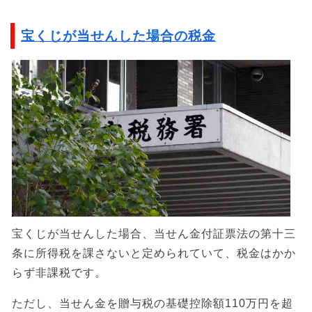
宝くじが当せんした場合の税金
宝くじが当せんした場合、当せん金付証票法の第十三
条に所得税を課さないと定められていて、税金はかか
らず非課税です。
ただし、当せん金を贈与税の基礎控除額110万円を超