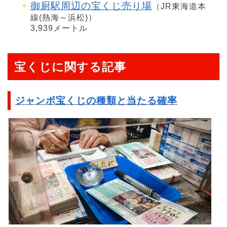
御厨駅周辺の宝くじ売り場
（JR東海道本
線(熱海～浜松)）
3,939メートル
宝くじに関する記事
ジャンボ宝くじの種類と当たる確率